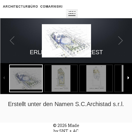
Home
Projekte
Pr
Menu
ERLEBNISBAD BUKAREST
Erstellt unter den Namen S.C.Archistad s.r.l.
© 2026 Made
by SNT + AC